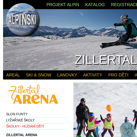
PROJEKT ALPIN
KATALOG
REGISTRAC
ZILLERTA
AREÁL
SKI & SNOW
LANOVKY
AKTIVITY
PRO DĚTI
A
SLON FUNTY
LYŽAŘSKÉ ŠKOLY
ŠKOLKY - HLÍDÁNÍ DĚTÍ
ZILLERTAL ARENA