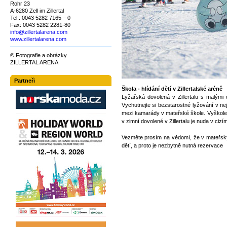
Rohr 23
A-6280 Zell im Zillertal
Tel.: 0043 5282 7165 – 0
Fax: 0043 5282 2281-80
info@zillertalarena.com
www.zillertalarena.com
© Fotografie a obrázky
ZILLERTAL ARENA
Partneři
Škola - hlídání dětí v Zillertalské aréně
Lyžařská dovolená v Zillertalu s malými 
Vychutnejte si bezstarostné lyžování v ne
mezi kamarády v mateřské škole. Vyškolen
v zimní dovolené v Zillertalu je nuda v cizí
Vezměte prosím na vědomí, že v mateřs
dětí, a proto je nezbytně nutná rezervace