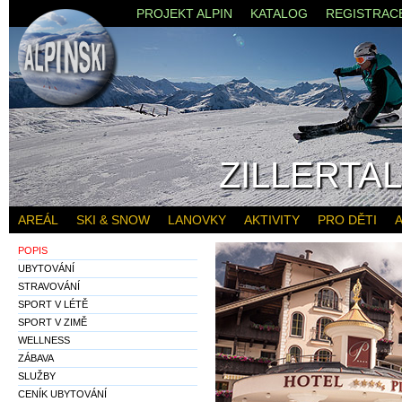
PROJEKT ALPIN
KATALOG
REGISTRAC
ZILLERTA
AREÁL
SKI & SNOW
LANOVKY
AKTIVITY
PRO DĚTI
A
POPIS
UBYTOVÁNÍ
STRAVOVÁNÍ
SPORT V LÉTĚ
SPORT V ZIMĚ
WELLNESS
ZÁBAVA
SLUŽBY
CENÍK UBYTOVÁNÍ