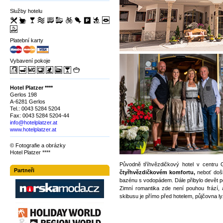
Služby hotelu
Platební karty
Vybavení pokoje
Hotel Platzer ****
Gerlos 198
A-6281 Gerlos
Tel.: 0043 5284 5204
Fax: 0043 5284 5204-44
info@hotelplatzer.at
www.hotelplatzer.at
© Fotografie a obrázky
Hotel Platzer ****
Původně tříhvězdičkový hotel v centru
Partneři
čtyřhvězdičkovém komfortu,
neboť doš
bazénu s vodopádem. Dále přibylo devět po
Zimní romantika zde není pouhou frází, a
skibusu je přímo před hotelem, půjčovna ly