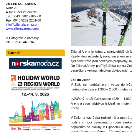
ZILLERTAL ARENA
Rohr 23
A-6280 Zell im Zillertal
Tel.: 0043 5282 7165 – 0
Fax: 0043 5282 2281-80
info@zillertalarena.com
www.zillertalarena.com
© Fotografie a obrázky
ZILLERTAL ARENA
Zillertal Arena je jedna z nejrozlehlejšíc
Partneři
Každý den můžete lyžovat na jiném místě,
sjezdové tratě jsou navzájem propojeny, al
Do Zillertal Areny patří lyžařská centra Ze
vesničky s velkou nabídkou ubytovacích za
Zell im Ziller
V Zellu se nachází první vstup do lyža
nadmořské výšce 1.300 – 2.500 m. otevíraj
Lyžařský areál Gerlosstein (929 – 1.830 
Areny a svou nabídkou je ideálním místem
fronty.
V Zellu na vás čeká rodinný ráj a pestrá
hodiny v noci osvětlená přírodní sáňk
napojením na okruhy v Hippachu a Mayr
porci zábavy zaručenou. Zábavní park ob