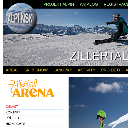
PROJEKT ALPIN
KATALOG
REGISTRAC
ZILLERTA
AREÁL
SKI & SNOW
LANOVKY
AKTIVITY
PRO DĚTI
A
OBLAST
KONTAKT
PŘÍJEZD
HIGHLIGHTS