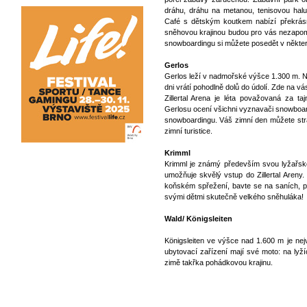
dráhu, dráhu na metanou, tenisovou hal
Café s dětským koutkem nabízí překrásný
sněhovou krajinou budou pro vás nezapom
snowboardingu si můžete posedět v některé
Gerlos
Gerlos leží v nadmořské výšce 1.300 m. 
dni vrátí pohodlně dolů do údolí. Zde na v
Zillertal Arena je léta považovaná za ta
Gerlosu ocení všichni vyznavači snowboard
snowboardingu. Váš zimní den můžete stráv
zimní turistice.
Krimml
Krimml je známý především svou lyžařsko
umožňuje skvělý vstup do Zillertal Aren
koňském spřežení, bavte se na saních, př
svými dětmi skutečně velkého sněhuláka!
Wald/ Königsleiten
Königsleiten ve výšce nad 1.600 m je nej
ubytovací zařízení mají své moto: na lyží
zimě takřka pohádkovou krajinu.