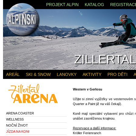
PROJEKT ALPIN
KATALOG
REGISTRAC
ZILLERTA
AREÁL
SKI & SNOW
LANOVKY
AKTIVITY
PRO DĚTI
A
Western v Gerlosu
Užijte si zimní vyjížďky ve vesternovém s
Quarter a Paint již na váš čekají).
ARENA COASTER
Koně mají speciální vybavení pro chůzi 
unášet zasněženou krajinou.
WELLNESS
NOČNÍ ŽIVOT
Rezervace a další informace:
JÍZDA NA KONI
Kröller Ferienranch