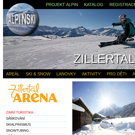
PROJEKT ALPIN
KATALOG
REGISTRAC
ZILLERTA
AREÁL
SKI & SNOW
LANOVKY
AKTIVITY
PRO DĚTI
A
ZIMNÍ TURISTIKA
SÁŃKOVÁNÍ
SKIALPINISMUS
SNOWTUBING