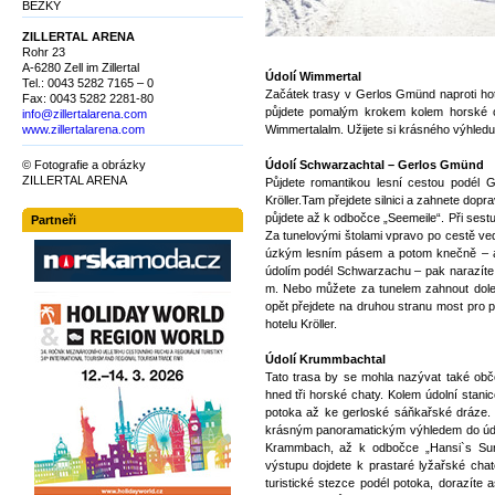
BĚŽKY
ZILLERTAL ARENA
Rohr 23
A-6280 Zell im Zillertal
Údolí Wimmertal
Tel.: 0043 5282 7165 – 0
Začátek trasy v Gerlos Gmünd naproti hote
Fax: 0043 5282 2281-80
půjdete pomalým krokem kolem horské c
info@zillertalarena.com
www.zillertalarena.com
Wimmertalalm. Užijete si krásného výhledu
© Fotografie a obrázky
Údolí Schwarzachtal – Gerlos Gmünd
ZILLERTAL ARENA
Půjdete romantikou lesní cestou podél
Kröller.Tam přejdete silnici a zahnete dopr
půjdete až k odbočce „Seemeile“. Při sestu
Partneři
Za tunelovými štolami vpravo po cestě vedl
úzkým lesním pásem a potom knečně – a
údolím podél Schwarzachu – pak narazíte
m. Nebo můžete za tunelem zahnout dol
opět přejdete na druhou stranu most pro p
hotelu Kröller.
Údolí Krummbachtal
Tato trasa by se mohla nazývat také obče
hned tři horské chaty. Kolem údolní stani
potoka až ke gerloské sáňkařské dráze. 
krásným panoramatickým výhledem do údolí
Krammbach, až k odbočce „Hansi`s Sun
výstupu dojdete k prastaré lyžařské cha
turistické stezce podél potoka, dorazíte