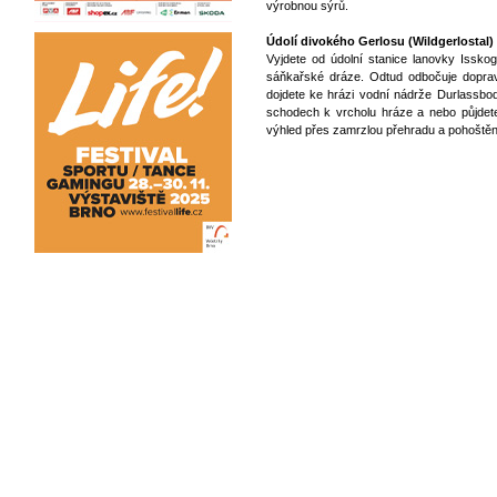
výrobnou sýrů.
Údolí divokého Gerlosu (Wildgerlostal
Vyjdete od údolní stanice lanovky Isskog
sáňkařské dráze. Odtud odbočuje doprav
dojdete ke hrázi vodní nádrže Durlassbod
schodech k vrcholu hráze a nebo půjdet
výhled přes zamrzlou přehradu a pohoštění 