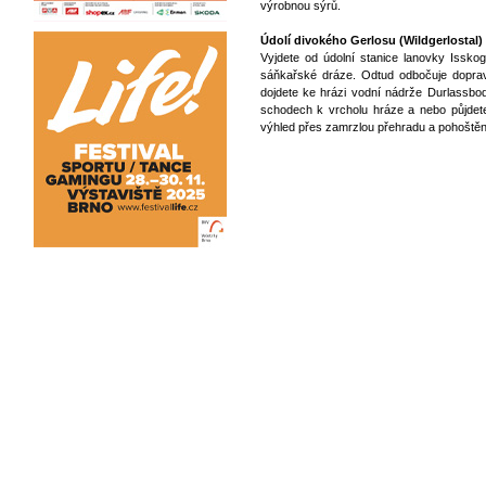
výrobnou sýrů.
Údolí divokého Gerlosu (Wildgerlostal
Vyjdete od údolní stanice lanovky Isskog
sáňkařské dráze. Odtud odbočuje doprav
dojdete ke hrázi vodní nádrže Durlassbod
schodech k vrcholu hráze a nebo půjdet
výhled přes zamrzlou přehradu a pohoštění 