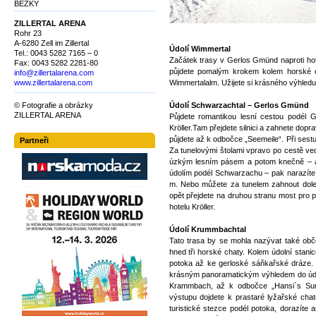
BĚŽKY
ZILLERTAL ARENA
Rohr 23
A-6280 Zell im Zillertal
Údolí Wimmertal
Tel.: 0043 5282 7165 – 0
Začátek trasy v Gerlos Gmünd naproti hote
Fax: 0043 5282 2281-80
půjdete pomalým krokem kolem horské c
info@zillertalarena.com
www.zillertalarena.com
Wimmertalalm. Užijete si krásného výhledu
© Fotografie a obrázky
Údolí Schwarzachtal – Gerlos Gmünd
ZILLERTAL ARENA
Půjdete romantikou lesní cestou podél
Kröller.Tam přejdete silnici a zahnete dopr
půjdete až k odbočce „Seemeile“. Při sestu
Partneři
Za tunelovými štolami vpravo po cestě vedl
úzkým lesním pásem a potom knečně – a
údolím podél Schwarzachu – pak narazíte
m. Nebo můžete za tunelem zahnout dol
opět přejdete na druhou stranu most pro p
hotelu Kröller.
Údolí Krummbachtal
Tato trasa by se mohla nazývat také obče
hned tři horské chaty. Kolem údolní stani
potoka až ke gerloské sáňkařské dráze. 
krásným panoramatickým výhledem do údolí
Krammbach, až k odbočce „Hansi`s Sun
výstupu dojdete k prastaré lyžařské cha
turistické stezce podél potoka, dorazíte