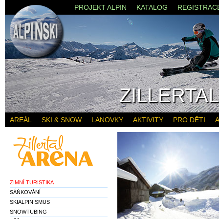
PROJEKT ALPIN
KATALOG
REGISTRAC
ZILLERTA
AREÁL
SKI & SNOW
LANOVKY
AKTIVITY
PRO DĚTI
A
ZIMNÍ TURISTIKA
SÁŃKOVÁNÍ
SKIALPINISMUS
SNOWTUBING