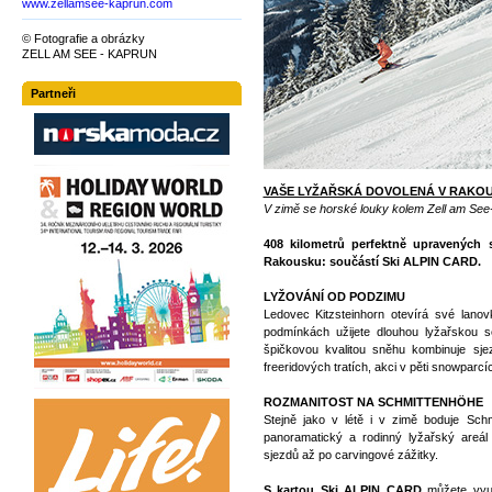
www.zellamsee-kaprun.com
© Fotografie a obrázky
ZELL AM SEE - KAPRUN
Partneři
VAŠE LYŽAŘSKÁ DOVOLENÁ V RAKO
V zimě se horské louky kolem Zell am See-
408 kilometrů perfektně upravených 
Rakousku: součástí Ski ALPIN CARD.
LYŽOVÁNÍ OD PODZIMU
Ledovec Kitzsteinhorn otevírá své lanov
podmínkách užijete dlouhou lyžařskou 
špičkovou kvalitou sněhu kombinuje sj
freeridových tratích, akci v pěti snowparc
ROZMANITOST NA SCHMITTENHÖHE
Stejně jako v létě i v zimě boduje Sch
panoramatický a rodinný lyžařský areál
sjezdů až po carvingové zážitky.
S kartou Ski ALPIN CARD
můžete vyu