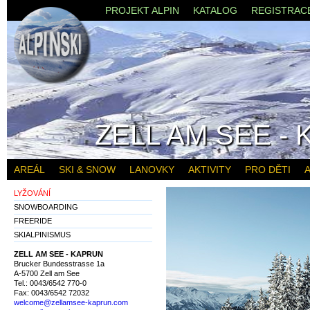
PROJEKT ALPIN
KATALOG
REGISTRAC
ZELL AM SEE -
AREÁL
SKI & SNOW
LANOVKY
AKTIVITY
PRO DĚTI
A
LYŽOVÁNÍ
SNOWBOARDING
FREERIDE
SKIALPINISMUS
ZELL AM SEE - KAPRUN
Brucker Bundesstrasse 1a
A-5700 Zell am See
Tel.: 0043/6542 770-0
Fax: 0043/6542 72032
welcome@zellamsee-kaprun.com