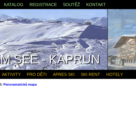
KATALOG
REGISTRACE
SOUTĚŽ
KONTAKT
AM SEE - KAPRUN
AKTIVITY
PRO DĚTI
APRES SKI
SKI RENT
HOTELY
l:
Panoramatická mapa