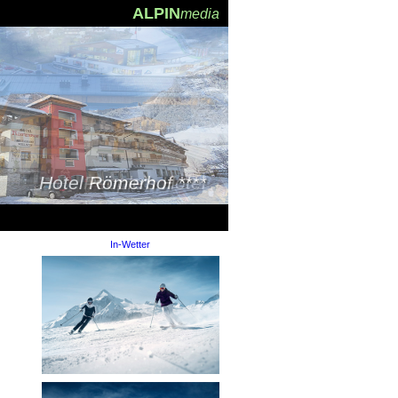
ALPIN
media
Hotel Römerhof ****
People's Hotel
In-Wetter