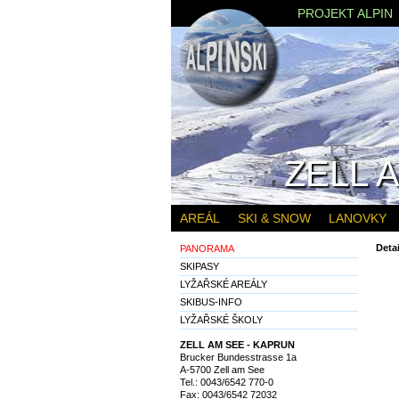
PROJEKT ALPIN
ZELL 
AREÁL
SKI & SNOW
LANOVKY
Detai
PANORAMA
SKIPASY
LYŽAŘSKÉ AREÁLY
SKIBUS-INFO
LYŽAŘSKÉ ŠKOLY
ZELL AM SEE - KAPRUN
Brucker Bundesstrasse 1a
A-5700 Zell am See
Tel.: 0043/6542 770-0
Fax: 0043/6542 72032