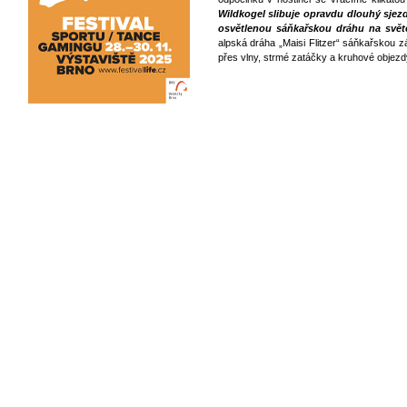
Wildkogel slibuje opravdu dlouhý sjezd:
osvětlenou sáňkařskou dráhu na svět
alpská dráha „Maisi Flitzer“ sáňkařskou zá
přes vlny, strmé zatáčky a kruhové objezdy