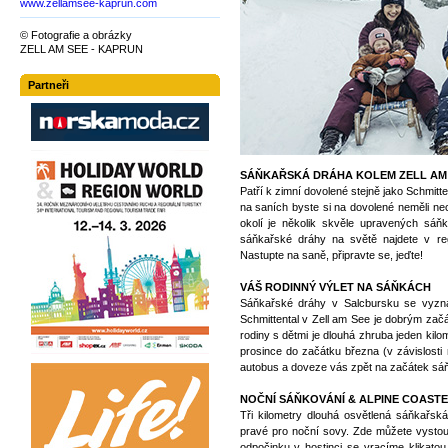
www.zellamsee-kaprun.com
© Fotografie a obrázky
ZELL AM SEE - KAPRUN
Partneři
SÁŇKAŘSKÁ DRÁHA KOLEM ZELL AM
Patří k zimní dovolené stejně jako Schmitt
na saních byste si na dovolené neměli nech
okolí je několik skvěle upravených sáňk
sáňkařské dráhy na světě najdete v reg
Nastupte na saně, připravte se, jeďte!
VÁŠ RODINNÝ VÝLET NA SÁŇKÁCH
Sáňkařské dráhy v Salcbursku se vyzna
Schmittental v Zell am See je dobrým zač
rodiny s dětmi je dlouhá zhruba jeden kil
prosince do začátku března (v závislos
autobus a doveze vás zpět na začátek sáňk
NOČNÍ SÁŇKOVÁNÍ & ALPINE COAST
Tři kilometry dlouhá osvětlená sáňkařsk
pravé pro noční sovy. Zde můžete vystou
odpočinku v hostinci se vracíme klikatou