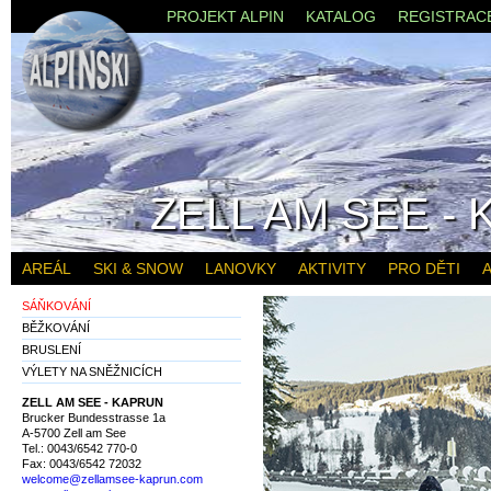
PROJEKT ALPIN
KATALOG
REGISTRAC
ZELL AM SEE -
AREÁL
SKI & SNOW
LANOVKY
AKTIVITY
PRO DĚTI
A
SÁŇKOVÁNÍ
BĚŽKOVÁNÍ
BRUSLENÍ
VÝLETY NA SNĚŽNICÍCH
ZELL AM SEE - KAPRUN
Brucker Bundesstrasse 1a
A-5700 Zell am See
Tel.: 0043/6542 770-0
Fax: 0043/6542 72032
welcome@zellamsee-kaprun.com