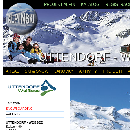
PROJEKT ALPIN
KATALOG
REGISTRAC
UTTENDORF - 
AREÁL
SKI & SNOW
LANOVKY
AKTIVITY
PRO DĚTI
A
LYŽOVÁNÍ
SNOWBOARDING
FREERIDE
UTTENDORF - WEIßSEE
Stubach 90