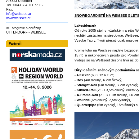
A-5723 Uttendorf
Tel.: 0043 664 111 77 15
Fax:
info@weissee.at
SNOWBOARDISTÉ NA WEIßSEE GLETS
www.weissee.at
Lakesidepark
© Fotografie a obrázky
Od roku 2005 stojí v lyžařském areálu W
UTTENDORF - WEIßSEE
nechtějí zůstat jen na sjezdovce. Weißsee,
Vysoké Taury. Tvoří přesný opak masové tu
Partneři
Kromě toho na Weißsee najdete bezpoče
15 m) a nekonečných prosto pro Powderru
vydejte se na Weißsee! Sezóna trvá až do
Díky ideálním sněhovým podmínkám se 
•
4 Kicker
(6, 8, 12 a 15m),
•
Box
(4m dlouhý, 40cm široký),
•
Straight-Rail
(6m dlouhý, 60cm vysoký)
•
Kinked-Rail
(2,5 + 3,5m dlouhý, 80cm v
•
A-Frame-Rail
(2 + 3 + 2m dlouhý, 140cm
•
Wallride
(6m dlouhý, 2,5m vysoký),
•
Quarterpipe
(6m vysoký, 15m široký) s