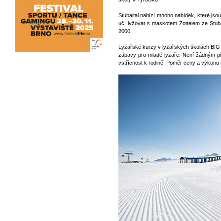
Stubaital nabízí mnoho nabídek, které jso
učí lyžovat s maskotem Zottelem ze Stub
2000.
Lyžařské kurzy v lyžařských školách BIG 
zábavy pro mladé lyžaře. Není žádným pře
vstřícnost k rodině. Poměr ceny a výkonu