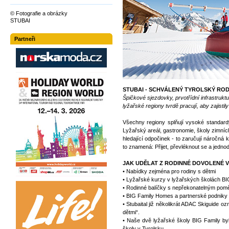
© Fotografie a obrázky
STUBAI
Partneři
STUBAI - SCHVÁLENÝ TYROLSKÝ ROD
Špičkové sjezdovky, prvotřídní infrastruktu
lyžařské regiony tvrdě pracují, aby zajisti
Všechny regiony splňují vysoké standardy,
Lyžařský areál, gastronomie, školy zimníc
hledající odpočinek - to zaručují náročná 
to znamená: Přijet, převléknout se a jedno
JAK UDĚLAT Z RODINNÉ DOVOLENÉ V
• Nabídky zejména pro rodiny s dětmi
• Lyžařské kurzy v lyžařských školách BIG
• Rodinné balíčky s nepřekonatelným po
• BIG Family Homes a partnerské podniky
• Stubaital již několikrát ADAC Skiguide oz
dětmi“.
• Naše dvě lyžařské školy BIG Family byl
školy v Tyrolsku