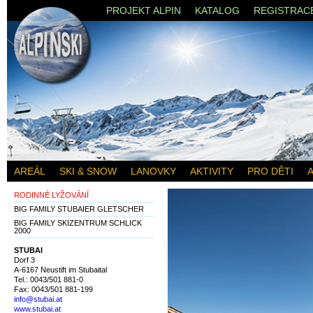
PROJEKT ALPIN
KATALOG
REGISTRAC
AREÁL
SKI & SNOW
LANOVKY
AKTIVITY
PRO DĚTI
A
RODINNÉ LYŽOVÁNÍ
BIG FAMILY STUBAIER GLETSCHER
BIG FAMILY SKIZENTRUM SCHLICK
2000
STUBAI
Dorf 3
A-6167 Neustift im Stubaital
Tel.: 0043/501 881-0
Fax: 0043/501 881-199
info@stubai.at
www.stubai.at