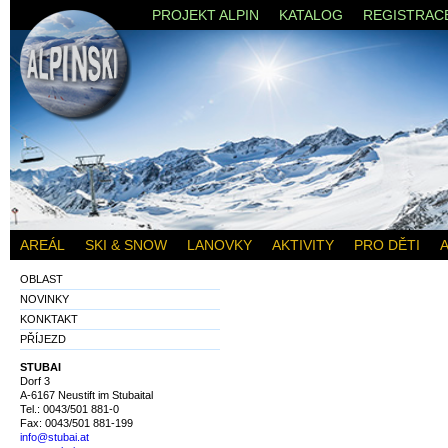
PROJEKT ALPIN
KATALOG
REGISTRAC
AREÁL
SKI & SNOW
LANOVKY
AKTIVITY
PRO DĚTI
A
OBLAST
NOVINKY
KONKTAKT
PŘÍJEZD
STUBAI
Dorf 3
A-6167 Neustift im Stubaital
Tel.: 0043/501 881-0
Fax: 0043/501 881-199
info@stubai.at