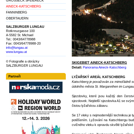
GROSSECK SPEIERECK
AINECK-KATSCHBERG
FANNINBERG
OBERTAUERN
SALZBURGER LUNGAU
Rotkreuzgasse 100
A-5582 St. Michael
Tel.: 0043/64778988
Fax: 0043/64778988-20
info@lungau.at
www.lungau.at
© Fotografie a obrázky
SKIGEBIET AINECK-KATSCHBERG
SALZBURGER LUNGAU
Detail:
Panorama Aineck-Katschberg
Partneři
LYŽAŘSKÝ AREÁL KATSCHBERG
Katschberg je považován za mimořádně sně
údolního města St. Margarethen im Lungau
Sjezdovky, které jsou každý den čerstv
sjezdovek. Nejdelší sjezdovka A1 se svými
čistou lyžařskou zábavu.
Se 17 vleky s nejmodernější technikou je 
potěšením. Lyžování na Katschbergu bude 
cvičného vleku k opravdu skvělé lyžařské t