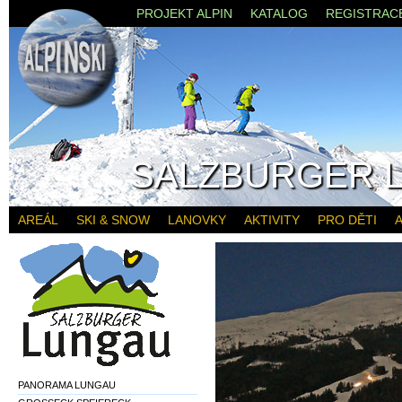
PROJEKT ALPIN
KATALOG
REGISTRAC
SALZBURGER 
AREÁL
SKI & SNOW
LANOVKY
AKTIVITY
PRO DĚTI
A
PANORAMA LUNGAU