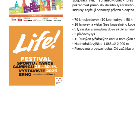
Spojovací vlek Tschaneck-Aineck pře
pokračovat přímo do dalšího lyžařského a
skibusy zajišťují pohodlný příjezd a odjezd.
• 70 km sjezdovek (10 km modrých, 50 km
• 16 lanovek a vleků (bez kouzelného kob
• 3 lyžařské a snowboardové školy a mnoh
• 3 půjčovny lyží
• 11 útulných lyžařských chat a horských 
• Nadmořská výška: 1.066 až 2.200 m
• Plánovaná provozní doba: Od začátku p