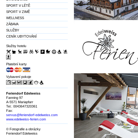
SPORT V LÉTĚ
SPORT V ZIMĚ
WELLNESS
ZÁBAVA
SLUŽBY
CENÍK UBYTOVÁNÍ
Služby hotelu
Platební karty
Vybavení pokoje
Feriendorf Edelweiss
Fanning 97
A-5571 Mariapfarr
Tel.: 0043647320361
Fax:
servus@feriendorf-edelweiss.com
www.edelweiss-ferien.com
© Fotografie a obrázky
Feriendorf Edelweiss