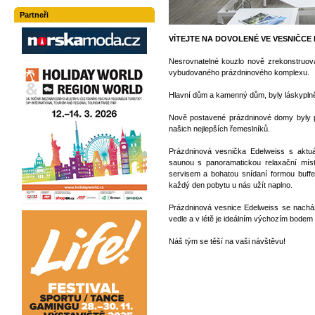
Partneři
VÍTEJTE NA DOVOLENÉ VE VESNIČCE
Nesrovnatelné kouzlo nově zrekonstruovan
vybudovaného prázdninového komplexu.
Hlavní dům a kamenný dům, byly láskyplně
Nově postavené prázdninové domy byly p
našich nejlepších řemeslníků.
Prázdninová vesnička Edelweiss s aktuá
saunou s panoramatickou relaxační mís
servisem a bohatou snídaní formou buffet
každý den pobytu u nás užít naplno.
Prázdninová vesnice Edelweiss se nacház
vedle a v létě je ideálním výchozím bodem
Náš tým se těší na vaši návštěvu!