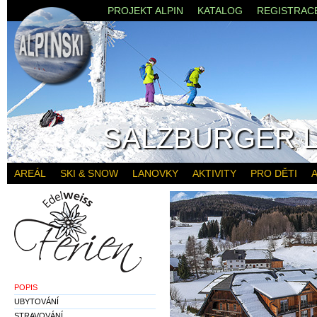
PROJEKT ALPIN
KATALOG
REGISTRAC
SALZBURGER 
AREÁL
SKI & SNOW
LANOVKY
AKTIVITY
PRO DĚTI
A
POPIS
UBYTOVÁNÍ
STRAVOVÁNÍ