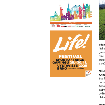
Víte
Naše 
„ve s
tráví
state
a več
Náš 
Ann
Stará
do p
Absol
zajím
výživ
Haine
Malý 