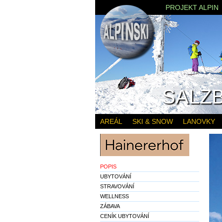
PROJEKT ALPIN
SALZ
AREÁL
SKI & SNOW
LANOVKY
POPIS
UBYTOVÁNÍ
STRAVOVÁNÍ
WELLNESS
ZÁBAVA
CENÍK UBYTOVÁNÍ