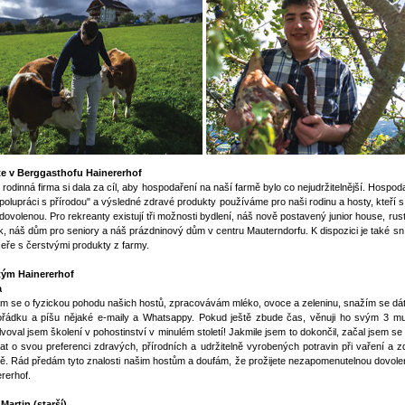
jte v Berggasthofu Hainererhof
rodinná firma si dala za cíl, aby hospodaření na naší farmě bylo co nejudržitelnější. Hospo
polupráci s přírodou" a výsledné zdravé produkty používáme pro naši rodinu a hosty, kteří 
 dovolenou. Pro rekreanty existují tři možnosti bydlení, náš nově postavený junior house, rust
k, náš dům pro seniory a náš prázdninový dům v centru Mauterndorfu. K dispozici je také s
eře s čerstvými produkty z farmy.
tým Hainererhof
a
m se o fyzickou pohodu našich hostů, zpracovávám mléko, ovoce a zeleninu, snažím se dá
ořádku a píšu nějaké e-maily a Whatsappy. Pokud ještě zbude čas, věnuji ho svým 3 m
voval jsem školení v pohostinství v minulém století! Jakmile jsem to dokončil, začal jsem se
at o svou preferenci zdravých, přírodních a udržitelně vyrobených potravin při vaření a 
ě. Rád předám tyto znalosti našim hostům a doufám, že prožijete nezapomenutelnou dovole
rerhof.
Martin (starší)