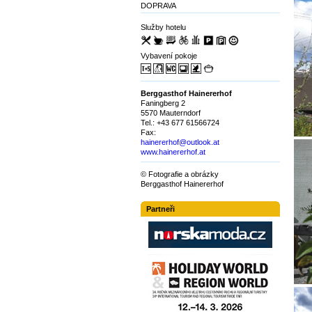
DOPRAVA
Služby hotelu
Vybavení pokoje
Berggasthof Hainererhof
Faningberg 2
5570 Mauterndorf
Tel.: +43 677 61566724
Fax:
hainererhof@outlook.at
www.hainererhof.at
© Fotografie a obrázky
Berggasthof Hainererhof
Partneři