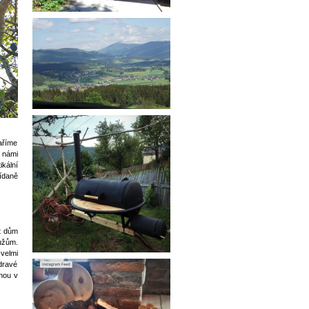
daříme
s námi
ikální
nídaně
t dům
užům.
 velmi
zdravé
nou v