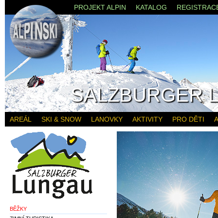
PROJEKT ALPIN
KATALOG
REGISTRAC
SALZBURGER 
AREÁL
SKI & SNOW
LANOVKY
AKTIVITY
PRO DĚTI
A
BĚŽKY