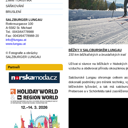
ZIMNÍ TURISTIKA
SÁŇKOVÁNÍ
BRUSLENÍ
SALZBURGER LUNGAU
Rotkreuzgasse 100
A-5582 St. Michael
Tel.: 0043/64778988
Fax: 0043/64778988-20
info@lungau.at
www.lungau.at
BĚŽKY V SALCBURSKÉM LUNGAU
© Fotografie a obrázky
150 km běžkařských a bruslařských tratí
SALZBURGER LUNGAU
Užívat si slunce na běžkách v hlubokých 
Partneři
vzduchu a obdivovat přírodu okouzlenou j
Salcburské Lungau ohromuje celkem asi
dokonalé podmínky pro trénink techniky, vytr
běžeckém lyžování, a tak má salcbur
Prebersee a v Schönfeldu také zasněženou