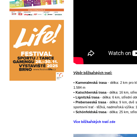
Výběr běžkařských tratí:
•
Karneralmská trasa
- délka: 2 km pro k
1.584 m
•
Katschberská trasa
- délka: 16 km, stř
•
Lignitzká trasa
- délka: 6 km, střední o
•
Preberseeská trasa
- délka: 9 km, dvě s
sportovní trať - těžká, nadmořská výška: 
•
Schönfeldská trasa
- délka: 25 km, stř
Více běžkařských tratí zde