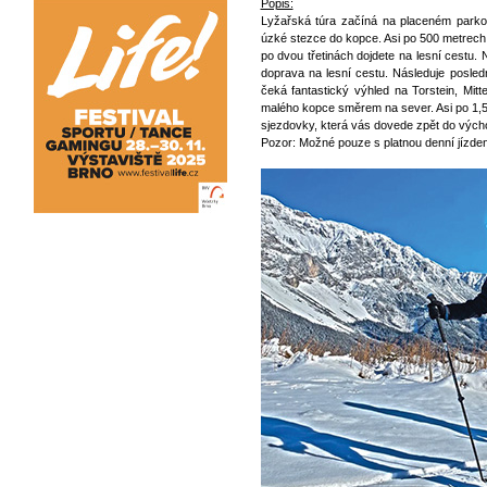
Popis:
Lyžařská túra začíná na placeném parkoviš
úzké stezce do kopce. Asi po 500 metrech
po dvou třetinách dojdete na lesní cestu.
doprava na lesní cestu. Následuje posled
čeká fantastický výhled na Torstein, Mitt
malého kopce směrem na sever. Asi po 1,5 k
sjezdovky, která vás dovede zpět do vých
Pozor: Možné pouze s platnou denní jízden