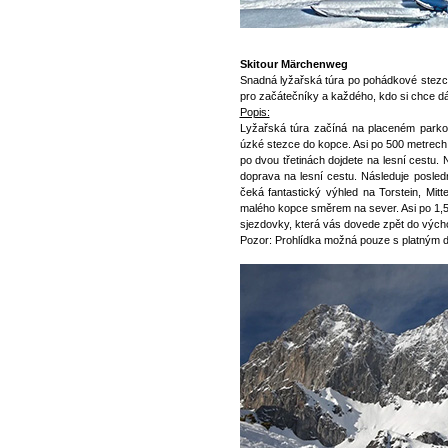
Skitour Märchenweg
Snadná lyžařská túra po pohádkové stezce
pro začátečníky a každého, kdo si chce d
Popis:
Lyžařská túra začíná na placeném parkoviš
úzké stezce do kopce. Asi po 500 metrech
po dvou třetinách dojdete na lesní cestu.
doprava na lesní cestu. Následuje posled
čeká fantastický výhled na Torstein, Mitt
malého kopce směrem na sever. Asi po 1,5 k
sjezdovky, která vás dovede zpět do vých
Pozor: Prohlídka možná pouze s platným d