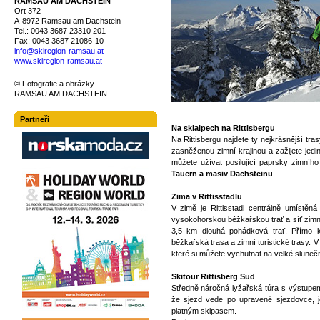
RAMSAU AM DACHSTEIN
Ort 372
A-8972 Ramsau am Dachstein
Tel.: 0043 3687 23310 201
Fax: 0043 3687 21086-10
info@skiregion-ramsau.at
www.skiregion-ramsau.at
© Fotografie a obrázky
RAMSAU AM DACHSTEIN
Partneři
Na skialpech na Rittisbergu
Na Rittisbergu najdete ty nejkrásnější tra
zasněženou zimní krajinou a zažijete jedi
můžete užívat posilující paprsky zimníh
Tauern a masiv Dachsteinu
.
Zima v Rittisstadlu
V zimě je Rittisstadl centrálně umístě
vysokohorskou běžkařskou trať a síť zimníc
3,5 km dlouhá pohádková trať. Přímo k
běžkařská trasa a zimní turistické trasy. V
které si můžete vychutnat na velké slunečn
Skitour Rittisberg Süd
Středně náročná lyžařská túra s výstupe
že sjezd vede po upravené sjezdovce, je
platným skipasem.