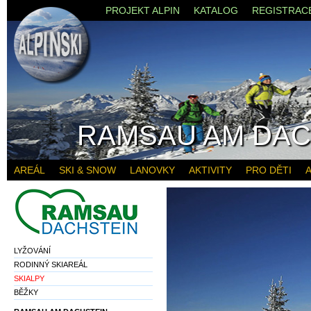
PROJEKT ALPIN
KATALOG
REGISTRAC
RAMSAU AM DAC
AREÁL
SKI & SNOW
LANOVKY
AKTIVITY
PRO DĚTI
A
LYŽOVÁNÍ
RODINNÝ SKIAREÁL
SKIALPY
BĚŽKY