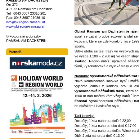
RAMSAU AM DACHSTEIN
Ort 372
A-8972 Ramsau am Dachstein
Tel.: 0043 3687 23310 201
Fax: 0043 3687 21086-10
info@skiregion-ramsau.at
www.skiregion-ramsau.at
Oblast Ramsau am Dachstein je rájem
© Fotografie a obrázky
sport se začal prudce rozvíjet a stal s
RAMSAU AM DACHSTEIN
lyžování, které se zde konalo v roce 199
sportu.
Veliké oblibě se těší trasy ve vysokých 
Partneři
ve výšce 1.100 – 2.700 m) ve všech stupn
skating
. Region nabízí upravené běžec
týmů, vysokohorské a idylické trasy v údol
Novinka:
Vysokohorská běžkařská trať 
Nová kombinovaná lanovka nyní umožňuj
vyjedete jednou z kabinek pro 10 oso
vysokohorská běžkařská trasa
, která s
1600 m nad mořem vám vždy nabízí úch
Ennstal
. Vysokohorskou běžkařskou trať
bruslařském i klasickém stylu.
Tarif lanovky:
Dospělý; Jízda nahoru a dolů € 22,00
Dospělý; Jízda nahoru nebo dolů € 17,00
Dospělý; Jízda nahoru a dolů s Wintercard
Dítě; Jízda nahoru a dolů € 13,00