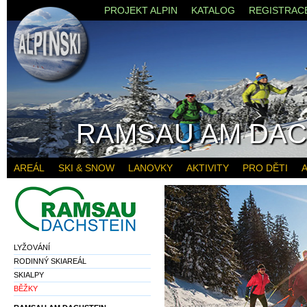
PROJEKT ALPIN
KATALOG
REGISTRAC
RAMSAU AM DAC
AREÁL
SKI & SNOW
LANOVKY
AKTIVITY
PRO DĚTI
A
LYŽOVÁNÍ
RODINNÝ SKIAREÁL
SKIALPY
BĚŽKY