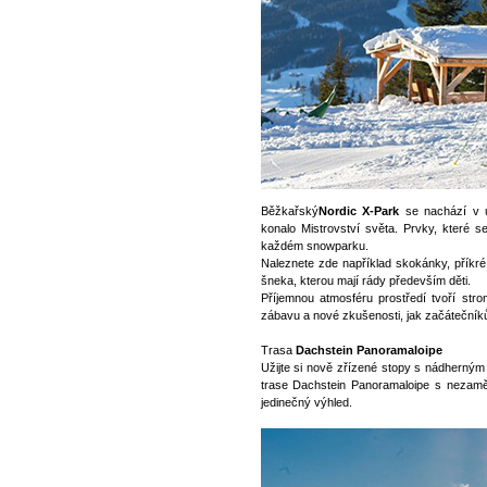
Běžkařský
Nordic X-Park
se nachází v u
konalo Mistrovství světa. Prvky, které se
každém snowparku.
Naleznete zde například skokánky, příkré
šneka, kterou mají rády především děti.
Příjemnou atmosféru prostředí tvoří stro
zábavu a nové zkušenosti, jak začátečníků
Trasa
Dachstein Panoramaloipe
Užijte si nově zřízené stopy s nádherný
trase Dachstein Panoramaloipe s nezamě
jedinečný výhled.