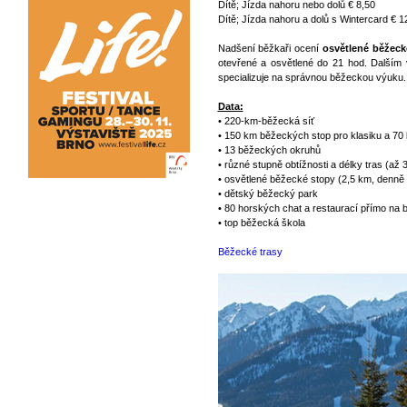
Dítě; Jízda nahoru nebo dolů € 8,50
Dítě; Jízda nahoru a dolů s Wintercard € 1
Nadšení běžkaři ocení
osvětlené běžeck
otevřené a osvětlené do 21 hod. Dalším 
specializuje na správnou běžeckou výuku.
Data:
• 220-km-běžecká síť
• 150 km běžeckých stop pro klasiku a 70
• 13 běžeckých okruhů
• různé stupně obtížnosti a délky tras (až 
• osvětlené běžecké stopy (2,5 km, denně 
• dětský běžecký park
• 80 horských chat a restaurací přímo na
• top běžecká škola
Běžecké trasy