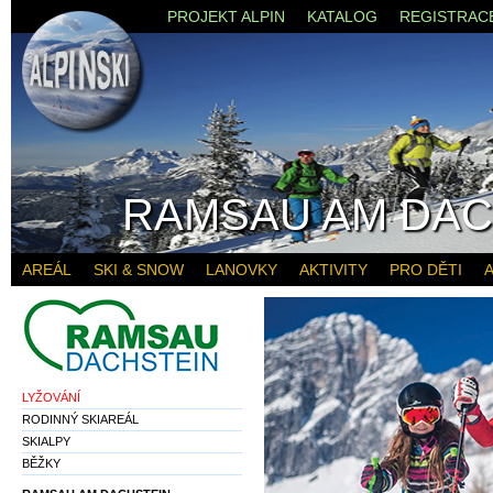
PROJEKT ALPIN
KATALOG
REGISTRAC
RAMSAU AM DAC
AREÁL
SKI & SNOW
LANOVKY
AKTIVITY
PRO DĚTI
A
LYŽOVÁNÍ
RODINNÝ SKIAREÁL
SKIALPY
BĚŽKY