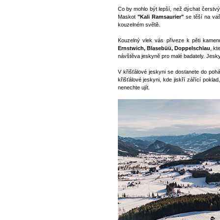
Co by mohlo být lepší, než dýchat čerstvý
Maskot
"Kali Ramsaurier"
se těší na vaš
kouzelném světě.
Kouzelný vlek vás přiveze k pěti kame
Ernstwich, Blasebüü, Doppelschlau
, kt
návštěva jeskyně pro malé badately. Jesky
V křišťálové jeskyni se dostanete do pohá
křišťálové jeskyni, kde jiskří zářící pokla
nenechte ujít.