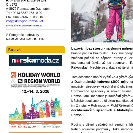
RAMSAU AM DACHSTEIN
Ort 372
A-8972 Ramsau am Dachstein
Tel.: 0043 3687 23310 201
Fax: 0043 3687 21086-10
info@skiregion-ramsau.at
www.skiregion-ramsau.at
© Fotografie a obrázky
RAMSAU AM DACHSTEIN
Lyžování bez stresu - na slunné náhor
Partneři
krásné počasí každý den. Díky své geogr
změnou počasí ze západní strany a udržu
osvícena od úsvitu až do soumraku. 
Rakouska“
. Nechte se zlákat a užijte si 
Tato destinace nabízí vyžití ve 3 lyžařský
a
Dachsteinský ledovec (3000 m)
(v l
množství sjezdovek všech druhů obtížností
Upravované sjezdovky a široké, slunné
Ramsau am Dachstein je součástí lyžařské
lyžařské destinace se širokou nabídkou 
im Ennstal – Rohrmoos – Pichl/Reiteralm
dechberoucích sjezdovek s hluboký
Ramsau.
Rodiny s dětmi, začátečníci, senioři a l
tratích optimální podmínky. Také náročn