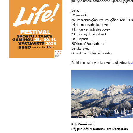
pokryté umělé zasněžování garantuje jist
Data:
12 lanovek
25 km sjezdových tratí ve výšce 1200 -17
14 km modrých sjezdovek
9 km červených sjezdovek
2 km černých sjezdovek
1x Funpark
200 km běžeckých tratí
Dětský svět
Osvětlená sáňkařská dráha
Přehled otevřených lanovek a sjezdovek
a
Kali Zimní svět
Ráj pro děti v Ramsau am Dachstein