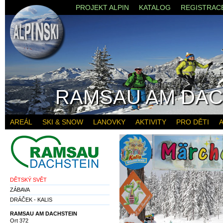
PROJEKT ALPIN
KATALOG
REGISTRAC
RAMSAU AM DAC
AREÁL
SKI & SNOW
LANOVKY
AKTIVITY
PRO DĚTI
A
DĚTSKÝ SVĚT
ZÁBAVA
DRÁČEK - KALIS
RAMSAU AM DACHSTEIN
Ort 372