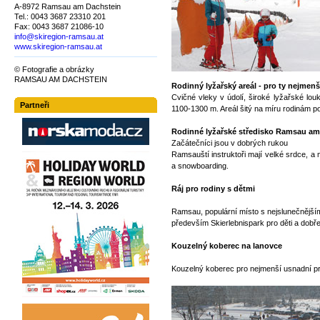
A-8972 Ramsau am Dachstein
Tel.: 0043 3687 23310 201
Fax: 0043 3687 21086-10
info@skiregion-ramsau.at
www.skiregion-ramsau.at
© Fotografie a obrázky
RAMSAU AM DACHSTEIN
Rodinný lyžařský areál - pro ty nejmenší
Cvičné vleky v údolí, široké lyžařské lo
Partneři
1100-1300 m. Areál šitý na míru rodinám po
Rodinné lyžařské středisko Ramsau am
Začátečníci jsou v dobrých rukou
Ramsauští instruktoři mají velké srdce, a 
a snowboarding.
Ráj pro rodiny s dětmi
Ramsau, populární místo s nejslunečnějšími
především Skierlebnispark pro děti a dobře
Kouzelný koberec na lanovce
Kouzelný koberec pro nejmenší usnadní pr