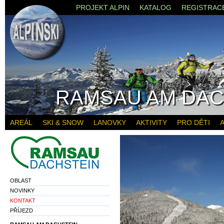
PROJEKT ALPIN
KATALOG
REGISTRAC
RAMSAU AM DAC
AREÁL
SKI & SNOW
LANOVKY
AKTIVITY
PRO DĚTI
A
OBLAST
NOVINKY
KONTAKT
PŘÍJEZD