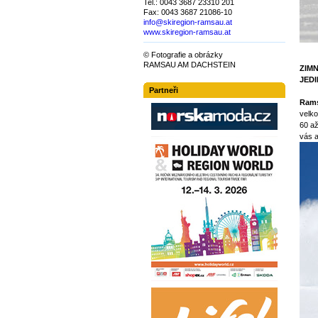
Tel.: 0043 3687 23310 201
Fax: 0043 3687 21086-10
info@skiregion-ramsau.at
www.skiregion-ramsau.at
© Fotografie a obrázky
RAMSAU AM DACHSTEIN
ZIM
JEDI
Partneři
Rams
velko
60 až
vás a