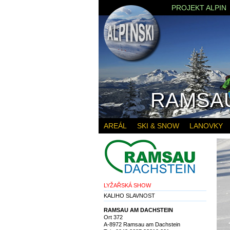
PROJEKT ALPIN
RAMSAU
AREÁL
SKI & SNOW
LANOVKY
LYŽAŘSKÁ SHOW
KALIHO SLAVNOST
RAMSAU AM DACHSTEIN
Ort 372
A-8972 Ramsau am Dachstein