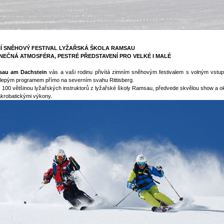
NÍ SNĚHOVÝ FESTIVAL LYŽAŘSKÁ ŠKOLA RAMSAU
NEČNÁ ATMOSFÉRA, PESTRÉ PŘEDSTAVENÍ PRO VELKÉ I MALÉ
au am Dachstein
vás a vaši rodinu přivítá zimním sněhovým festivalem s volným vstu
lepým programem přímo na severním svahu Rittisberg.
 100 většinou lyžařských instruktorů z lyžařské školy Ramsau, předvede skvělou show a ok
krobatickými výkony.