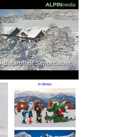
ALPIN
media
o-Bauernhof Simonbauer
Pension Bartlbauer
In-Wetter