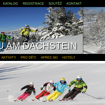
KATALOG
REGISTRACE
SOUTĚŽ
KONTAKT
 AM DACHSTEIN
Bi
AKTIVITY
PRO DĚTI
APRES SKI
HOTELY