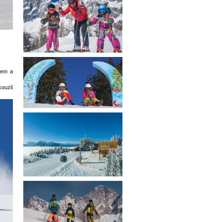
pem a
ouzlí