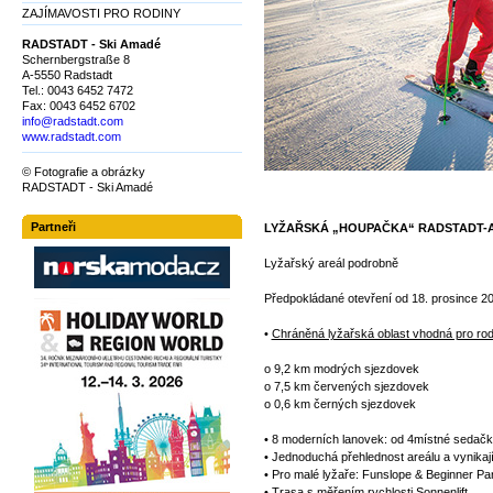
ZAJÍMAVOSTI PRO RODINY
RADSTADT - Ski Amadé
Schernbergstraße 8
A-5550 Radstadt
Tel.: 0043 6452 7472
Fax: 0043 6452 6702
info@radstadt.com
www.radstadt.com
© Fotografie a obrázky
RADSTADT - Ski Amadé
Partneři
LYŽAŘSKÁ „HOUPAČKA“ RADSTADT-
Lyžařský areál podrobně
Předpokládané otevření od 18. prosince 2
•
Chráněná lyžařská oblast vhodná pro ro
o 9,2 km modrých sjezdovek
o 7,5 km červených sjezdovek
o 0,6 km černých sjezdovek
• 8 moderních lanovek: od 4místné sedač
• Jednoduchá přehlednost areálu a vynikaj
• Pro malé lyžaře: Funslope & Beginner Par
• Trasa s měřením rychlosti Sonnenlift