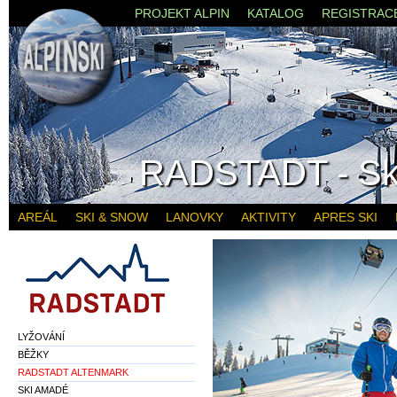
PROJEKT ALPIN
KATALOG
REGISTRAC
RADSTADT - Sk
AREÁL
SKI & SNOW
LANOVKY
AKTIVITY
APRES SKI
LYŽOVÁNÍ
BĚŽKY
RADSTADT ALTENMARK
SKI AMADÉ