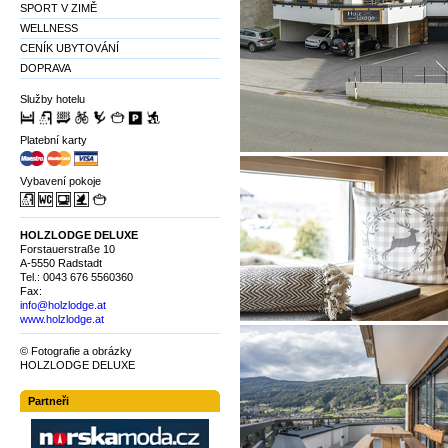
SPORT V ZIMĚ
WELLNESS
CENÍK UBYTOVÁNÍ
DOPRAVA
Služby hotelu
Platební karty
Vybavení pokoje
HOLZLODGE DELUXE
Forstauerstraße 10
A-5550 Radstadt
Tel.: 0043 676 5560360
Fax:
info@holzlodge.at
www.holzlodge.at
© Fotografie a obrázky
HOLZLODGE DELUXE
Partneři