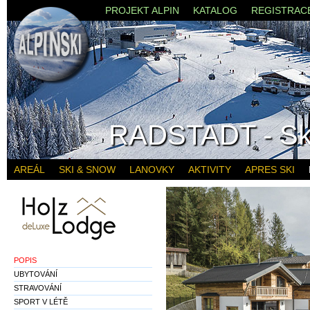
PROJEKT ALPIN
KATALOG
REGISTRAC
RADSTADT - Sk
AREÁL
SKI & SNOW
LANOVKY
AKTIVITY
APRES SKI
POPIS
UBYTOVÁNÍ
STRAVOVÁNÍ
SPORT V LÉTĚ