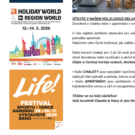
VÍTEJTE V NAŠEM HOLZLODGE DELU
Dovolená v chaletu nebo v apartmánu v s
U nás najdete perfektní ubytování pro va
pohodlný apartmán.
Nabízíme vám různé možnosti, jak udělat v
Naše luxusní chalety pro 2 až 16 osob j
zimní dovolenou nebo osvěžující a akční l
Užijte si čerstvý horský vzduch, dechber
• Naše
CHALETY
jsou speciálně navrženy
nabízejí Vám pohodlí a pohodu, kterou si př
• Naše
APARTMÁNY
jsou perfektním m
každodenního stresu a užít si nezapomenut
Těšíme se na Vaši návštěvu!
Vaši hostitelé Claudia & Harry & tým H