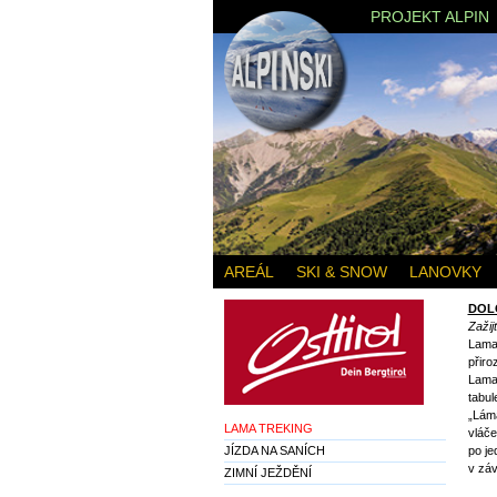
PROJEKT ALPIN
AREÁL
SKI & SNOW
LANOVKY
DOL
Zažijt
Lama
přiro
Lama 
tabul
„Lám
LAMA TREKING
vláče
JÍZDA NA SANÍCH
po je
v záv
ZIMNÍ JEŽDĚNÍ