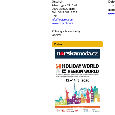
Osttirol
Dolo
Albin-Egger-Str. 17/II.
T. +
9900 Lienz/Osttirol
mart
Tel.: 0043 50212212
www.
Fax:
info@osttirol.com
www.osttirol.com
© Fotografie a obrázky
Osttirol
Partneři