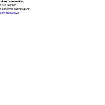
miten Lamatrekking
43 676 5200015
in.lobenwein.ml@gmail.com
dolomitenlama.at