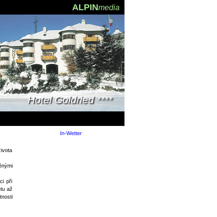
ALPIN
media
Hotel Goldried ****
Hotel Pfleger ****
In-Wetter
ivota
ěnými
i při
tu až
tnosti