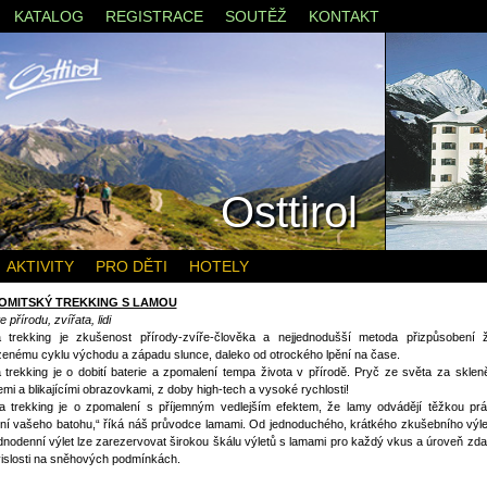
KATALOG
REGISTRACE
SOUTĚŽ
KONTAKT
Osttirol
AKTIVITY
PRO DĚTI
HOTELY
OMITSKÝ TREKKING S LAMOU
e přírodu, zvířata, lidi
 trekking je zkušenost přírody-zvíře-člověka a nejjednodušší metoda přizpůsobení ž
zenému cyklu východu a západu slunce, daleko od otrockého lpění na čase.
trekking je o dobití baterie a zpomalení tempa života v přírodě. Pryč ze světa za sklen
emi a blikajícími obrazovkami, z doby high-tech a vysoké rychlosti!
a trekking je o zpomalení s příjemným vedlejším efektem, že lamy odvádějí těžkou prác
ní vašeho batohu,“ říká náš průvodce lamami. Od jednoduchého, krátkého zkušebního výle
dnodenní výlet lze zarezervovat širokou škálu výletů s lamami pro každý vkus a úroveň zda
islosti na sněhových podmínkách.