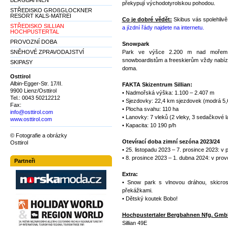
BERGBAHNEN
překypují východotyrolskou pohodou.
STŘEDISKO GROßGLOCKNER
RESORT KALS-MATREI
Co je dobré vědět:
Skibus vás spolehlivě 
STŘEDISKO SILLIAN
a jízdní řády najdete na internetu.
HOCHPUSTERTAL
PROVOZNÍ DOBA
Snowpark
SNĚHOVÉ ZPRAVODAJSTVÍ
Park ve výšce 2.200 m nad mořem 
snowboardistům a freeskierům vždy nabízí s
SKIPASY
doma.
Osttirol
Albin-Egger-Str. 17/II.
FAKTA Skizentrum Sillian:
9900 Lienz/Osttirol
• Nadmořská výška: 1.100 – 2.407 m
Tel.: 0043 50212212
• Sjezdovky: 22,4 km sjezdovek (modrá 5,
Fax:
• Plocha svahu: 110 ha
info@osttirol.com
• Lanovky: 7 vleků (2 vleky, 3 sedačkové 
www.osttirol.com
• Kapacita: 10 190 p/h
© Fotografie a obrázky
Otevírací doba zimní sezóna 2023/24
Osttirol
• 25. listopadu 2023 – 7. prosince 2023: v
• 8. prosince 2023 – 1. dubna 2024: v pro
Partneři
Extra:
• Snow park s vlnovou dráhou, skicr
překážkami.
• Dětský koutek Bobo!
Hochpustertaler Bergbahnen Nfg. Gm
Sillian 49E