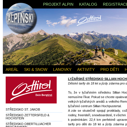
PROJEKT ALPIN
KATALOG
REGISTRAC
AREÁL
SKI & SNOW
LANOVKY
AKTIVITY
PRO DĚTI
LYŽAŘSKÉ STŘEDISKO SILLIAN HOC
Dětské tarify do 18 let a jízdy zdarma pro dě
To, že v lyžařském středisku Sillian Ho
nemusíme říkat. Pokud se chcete opalovat
velkých lyžařských areálů a velkého Rem
lyžařské centrum Sillian Hochpustertal.
STŘEDISKO ST. JAKOB
A zde se skutečně spojují protiklady, což
STŘEDISKO ZETTERSFELD &
rodiny, freerideři, snowboardisté, ti všich
HOCHSTEIN
k podmínkám: 22,4 km perfektně uprave
STŘEDISKO OBERTILLIACHER
tarify pro děti do 18 let a jízdy zdarma 