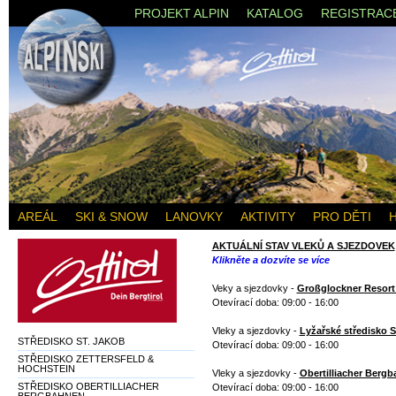
PROJEKT ALPIN
KATALOG
REGISTRAC
AREÁL
SKI & SNOW
LANOVKY
AKTIVITY
PRO DĚTI
AKTUÁLNÍ STAV VLEKŮ A SJEZDOVEK
Klikněte a dozvíte se více
Veky a sjezdovky -
Großglockner Resort 
Otevírací doba: 09:00 - 16:00
Vleky a sjezdovky -
Lyžařské středisko S
STŘEDISKO ST. JAKOB
Otevírací doba: 09:00 - 16:00
STŘEDISKO ZETTERSFELD &
HOCHSTEIN
Vleky a sjezdovky -
Obertilliacher Berg
STŘEDISKO OBERTILLIACHER
Otevírací doba: 09:00 - 16:00