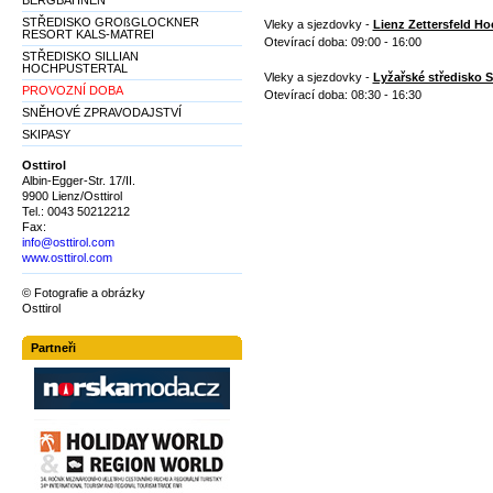
BERGBAHNEN
STŘEDISKO GROßGLOCKNER
Vleky a sjezdovky -
Lienz Zettersfeld Ho
RESORT KALS-MATREI
Otevírací doba: 09:00 - 16:00
STŘEDISKO SILLIAN
HOCHPUSTERTAL
Vleky a sjezdovky -
Lyžařské středisko S
PROVOZNÍ DOBA
Otevírací doba: 08:30 - 16:30
SNĚHOVÉ ZPRAVODAJSTVÍ
SKIPASY
Osttirol
Albin-Egger-Str. 17/II.
9900 Lienz/Osttirol
Tel.: 0043 50212212
Fax:
info@osttirol.com
www.osttirol.com
© Fotografie a obrázky
Osttirol
Partneři