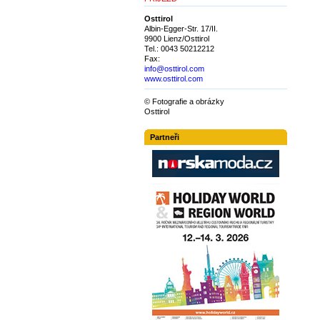
Osttirol
Albin-Egger-Str. 17/II.
9900 Lienz/Osttirol
Tel.: 0043 50212212
Fax:
info@osttirol.com
www.osttirol.com
© Fotografie a obrázky
Osttirol
Partneři