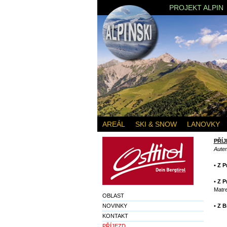
PROJEKT ALPIN
AREÁL
SKI & SNOW
LANOVKY
PŘÍ
Aute
•
Z P
•
Z P
Matrei
OBLAST
NOVINKY
•
Z B
KONTAKT
PŘÍJEZD