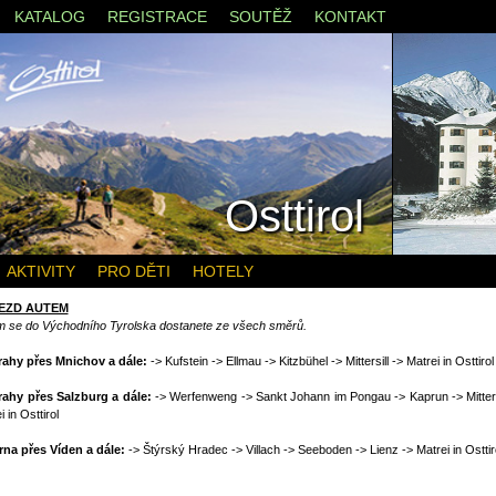
KATALOG
REGISTRACE
SOUTĚŽ
KONTAKT
Osttirol
AKTIVITY
PRO DĚTI
HOTELY
JEZD AUTEM
m se do Východního Tyrolska dostanete ze všech směrů.
rahy přes Mnichov a dále:
-> Kufstein -> Ellmau -> Kitzbühel -> Mittersill -> Matrei in Osttirol
rahy přes Salzburg a dále:
-> Werfenweng -> Sankt Johann im Pongau -> Kaprun -> Mittersi
 in Osttirol
rna přes Víden a dále:
-> Štýrský Hradec -> Villach -> Seeboden -> Lienz -> Matrei in Osttir