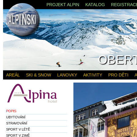
PROJEKT ALPIN
KATALOG
REGISTRAC
OBER
AREÁL
SKI & SNOW
LANOVKY
AKTIVITY
PRO DĚTI
A
POPIS
UBYTOVÁNÍ
STRAVOVÁNÍ
SPORT V LÉTĚ
SPORT V ZIMĚ