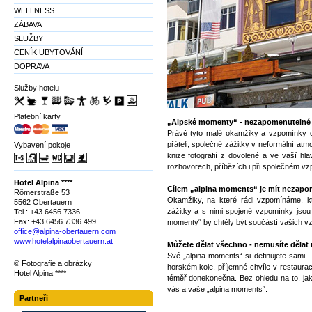
WELLNESS
ZÁBAVA
SLUŽBY
CENÍK UBYTOVÁNÍ
DOPRAVA
Služby hotelu
Platební karty
„Alpské momenty“ - nezapomenutelné 
Právě tyto malé okamžiky a vzpomínky d
přáteli, společné zážitky v neformální a
Vybavení pokoje
knize fotografií z dovolené a ve vaší hl
rozhovorech, příbězích i při společném vz
Hotel Alpina ****
Cílem „alpina moments“ je mít nezapo
Römerstraße 53
Okamžiky, na které rádi vzpomínáme, kt
5562 Obertauern
zážitky a s nimi spojené vzpomínky jsou 
Tel.: +43 6456 7336
Fax: +43 6456 7336 499
momenty“ by chtěly být součástí vašich v
office@alpina-obertauern.com
www.hotelalpinaobertauern.at
Můžete dělat všechno - nemusíte dělat 
Své „alpina moments“ si definujete sami -
© Fotografie a obrázky
horském kole, příjemné chvíle v restaurac
Hotel Alpina ****
téměř donekonečna. Bez ohledu na to, jak
vás a vaše „alpina moments“.
Partneři