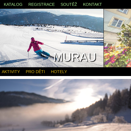
KATALOG
REGISTRACE
SOUTĚŽ
KONTAKT
MURAU
H
AKTIVITY
PRO DĚTI
HOTELY