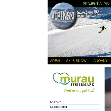
PROJEKT ALPIN
AREÁL
SKI & SNOW
LANOVKY
SKIPASY
GREBENZEN