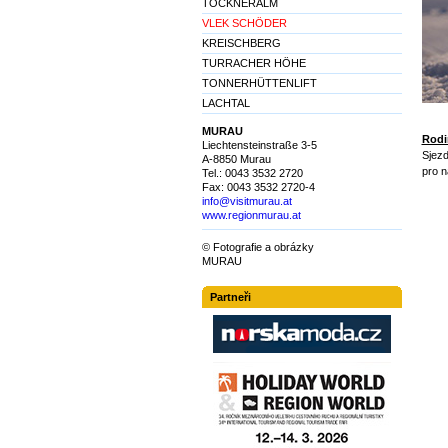
TOCKNERALM
VLEK SCHÖDER
KREISCHBERG
TURRACHER HÖHE
TONNERHÜTTENLIFT
LACHTAL
MURAU
Rodi
Liechtensteinstraße 3-5
Sjezd
A-8850 Murau
pro n
Tel.: 0043 3532 2720
Fax: 0043 3532 2720-4
info@visitmurau.at
www.regionmurau.at
© Fotografie a obrázky
MURAU
Partneři