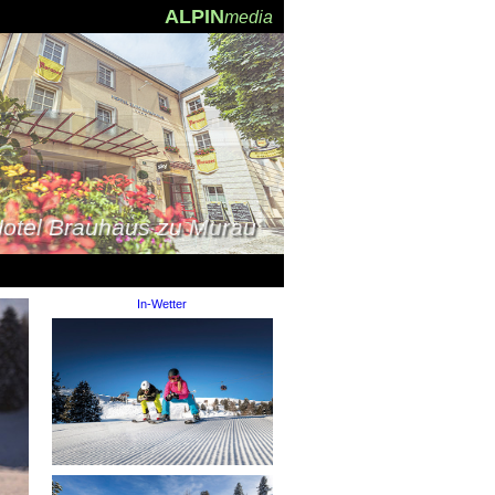
ALPIN
media
otel Gasthof Lercher ****
In-Wetter