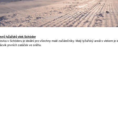
nný lyžařský vlek Schöder
ovka v Schöderu je ideální pro všechny malé začátečníky. Malý lyžařský areál s vlekem je i
ácvik prvních zatáček ve sněhu.