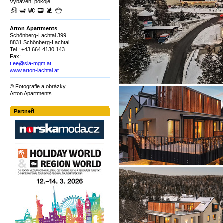
Vybavení pokoje
Arton Apartments
Schönberg-Lachtal 399
8831 Schönberg-Lachtal
Tel.: +43 664 4130 143
Fax:
t.ee@sia-mgm.at
www.arton-lachtal.at
© Fotografie a obrázky
Arton Apartments
Partneři