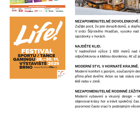
NEZAPOMENUTELNÉ DOVOLENKOVÉ Z
Zažijte pocit, že jste dorazili domů, a dopř
V srdci Štýrského Hradčan, vysoko nad v
sjezdovky v horách.
NAJDĚTE KLID.
V nadmořské výšce 1 600 metrů nad mo
odpočinkovou a klidnou dovolenou. Ať už jst
MODERNÍ STYL V HORNATÉ KRAJINĚ.
Moderní komfort s jasným, současným desi
přímo před dveřmi. Arton se tak stává ce
létě nebo v zimě.
NEZAPOMENUTELNÉ RODINNÉ ZÁŽITK
Moderní vybavení a vkusný design – ideá
objevovat krásy hor a trávit společný čas
pozornost často vrací k podstatným věcem