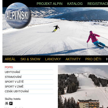
PROJEKT ALPIN
KATALOG
REGISTRAC
AREÁL
SKI & SNOW
LANOVKY
AKTIVITY
PRO DĚTI
POPIS
UBYTOVÁNÍ
STRAVOVÁNÍ
SPORT V LÉTĚ
SPORT V ZIMĚ
CENÍK UBYTOVÁNÍ
Služby hotelu