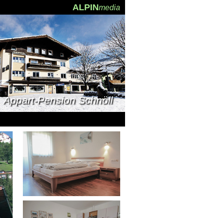
ALPIN
media
Appart-Pension Schnöll