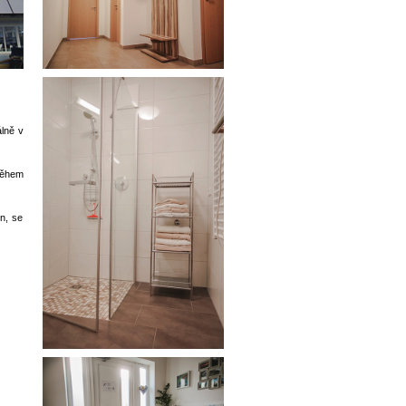
álně v
během
n, se