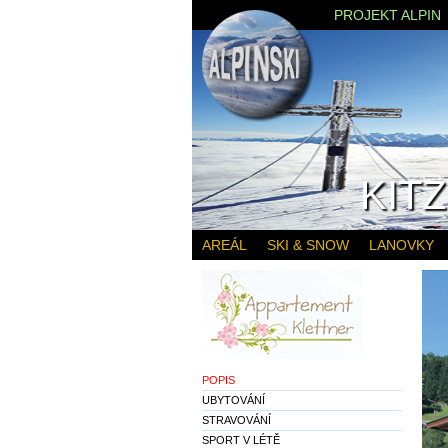
PROJEKT ALPIN
KIT
AREÁL
SKI & SNOW
LANOVKY
POPIS
UBYTOVÁNÍ
STRAVOVÁNÍ
SPORT V LÉTĚ