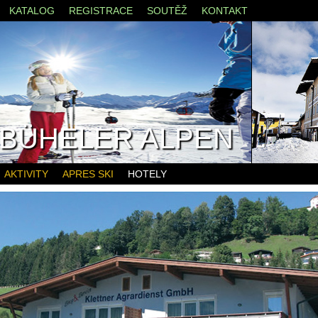
KATALOG
REGISTRACE
SOUTĚŽ
KONTAKT
ZBÜHELER ALPEN
AKTIVITY
APRES SKI
HOTELY