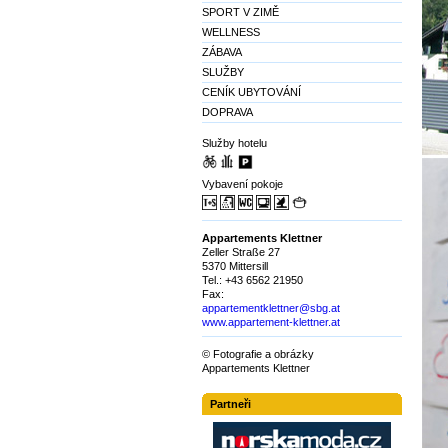
SPORT V ZIMĚ
WELLNESS
ZÁBAVA
SLUŽBY
CENÍK UBYTOVÁNÍ
DOPRAVA
Služby hotelu
Vybavení pokoje
Appartements Klettner
Zeller Straße 27
5370 Mittersill
Tel.: +43 6562 21950
Fax:
appartementklettner@sbg.at
www.appartement-klettner.at
© Fotografie a obrázky
Appartements Klettner
Partneři