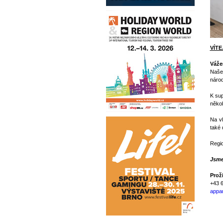
VÍT
Váže
Naše 
náro
K su
někol
Na v
také 
Regio
Jsme
Prož
+43 
appa