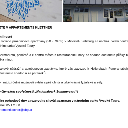
EJTE V APPARTEMENTS KLETTNER
ní hosté
rodinné prázdninové apartmány (50 - 70 m²) v Mittersill / Salzburg se nachází velmi centr
dním parku Vysoké Taury.
permarketu, pekárně a k centru města s restauracemi i bary se snadno dostanete pěšky 
ika minut.
lakové nádraží a autobusovou zastávku, které vás zavezou k Hollersbach Panoramabah
dostanete snadno a za pár kroků.
n nabízí četné možnosti výletů a pěších túr a také krásné lyžařské areály.
 členskou společností „Nationalpark Sommercard“!
ijte pohodové dny a rezervujte si svůj apartmán v národním parku Vysoké Taury.
664 885 171 88
rtementklettner@sbg.at