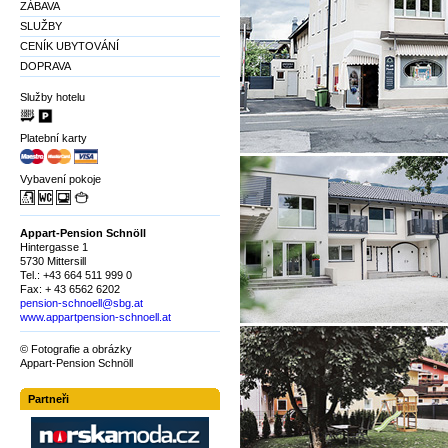
ZÁBAVA
SLUŽBY
CENÍK UBYTOVÁNÍ
DOPRAVA
Služby hotelu
Platební karty
Vybavení pokoje
Appart-Pension Schnöll
Hintergasse 1
5730 Mittersill
Tel.: +43 664 511 999 0
Fax: + 43 6562 6202
pension-schnoell@sbg.at
www.appartpension-schnoell.at
© Fotografie a obrázky
Appart-Pension Schnöll
Partneři