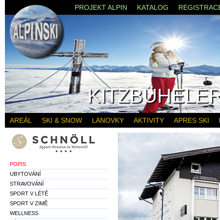
PROJEKT ALPIN
KATALOG
REGISTRAC
KITZBÜHELER
AREÁL
SKI & SNOW
LANOVKY
AKTIVITY
APRES SKI
POPIS
UBYTOVÁNÍ
STRAVOVÁNÍ
SPORT V LÉTĚ
SPORT V ZIMĚ
WELLNESS