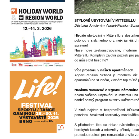
STYLOVÉ UBYTOVÁNÍ V MITTESILLU
Důstojná dovolená v Appart-Pension Schnöll
Hledáte ubytování v Mittersillu s dostatke
polohou v srdci jednoho z nejkrásnějšíc
správně!
Naše nově zrekonstruované, moderně 
Mittersillu. Kompletní životní požitek pro
co může být hezčího?
Více prostoru v našich apartmánech
Appart-Pension Schnöll je mnohem víc 
apartmánů na slunném, klidném top místě pr
Nabídka dovolené v regionu národního
Kolem vašeho ubytování v Mittersillu na 
nabízí pestrý program aktivit v každém ro
V zimě najdete v bezprostřední blízkos
penzionu. Atraktivní alternativy mezi sáňk
S příchodem léta se oblast národního pa
horských kolech a milovníky přírody. Let
pro celou rodinu i pro romantické chvíle ve