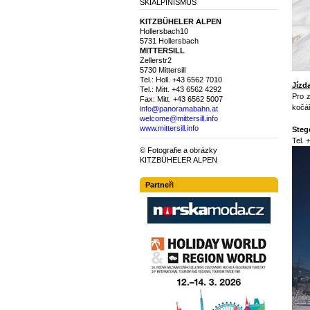
SKIALPINISMUS
KITZBÜHELER ALPEN
Hollersbach10
5731 Hollersbach
MITTERSILL
Zellerstr2
5730 Mittersill
Tel.: Holl. +43 6562 7010
Jízd
Tel.: Mitt. +43 6562 4292
Pro z
Fax: Mitt. +43 6562 5007
kočář
info@panoramabahn.at
welcome@mittersill.info
www.mittersill.info
Steg
Tel. 
© Fotografie a obrázky
KITZBÜHELER ALPEN
Partneři