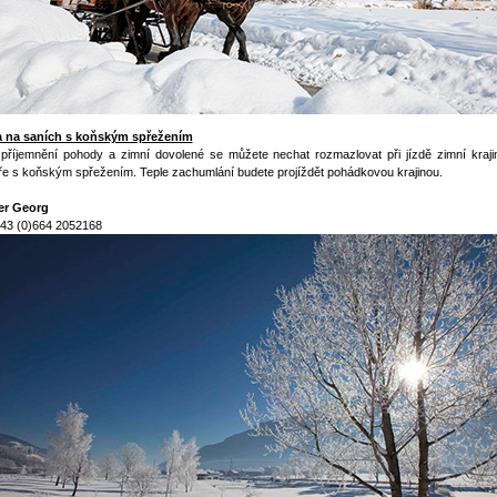
a na saních s koňským spřežením
příjemnění pohody a zimní dovolené se můžete nechat rozmazlovat při jízdě zimní kraji
e s koňským spřežením. Teple zachumlání budete projíždět pohádkovou krajinou.
er Georg
+43 (0)664 2052168