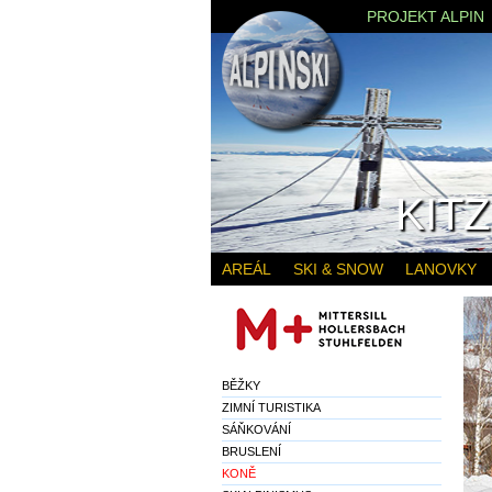
PROJEKT ALPIN
KIT
AREÁL
SKI & SNOW
LANOVKY
BĚŽKY
ZIMNÍ TURISTIKA
SÁŇKOVÁNÍ
BRUSLENÍ
KONĚ