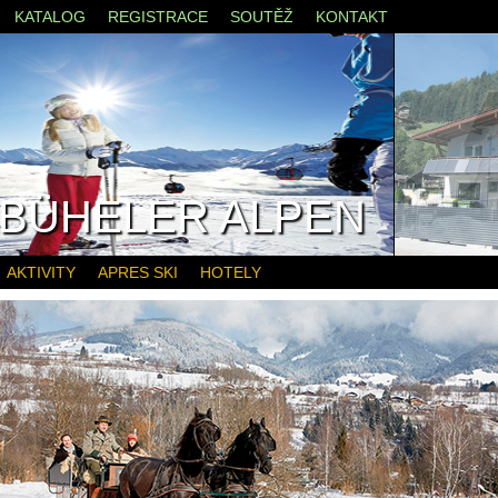
KATALOG
REGISTRACE
SOUTĚŽ
KONTAKT
ZBÜHELER ALPEN
AKTIVITY
APRES SKI
HOTELY