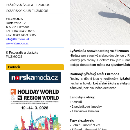
LYŽAŘSKÁ ŠKOLA FILZMOOS
LYŽAŘSKÝ KLUB FILZMOOS
FILZMOOS
Dorfstraße 12
A-5532 Filzmoos
Tel.: 0043 6453 8235
Fax: 0043 6453 8685
info@filzmoos.at
www.filzmoos.at
Lyžování a snowboarding ve Filzmoos
© Fotografie a obrázky
Hledáte pro svou lyžařskou dovolenou v R
FILZMOOS
vhodný pro rodiny s dětmi? Pak jste u ná
boduje
dostatkem místa na sjezdovkách 
Partneři
Rodinný lyžařský areál Filzmoos
Rodiny s dětmi jsou v
rodinném lyžařs
nechat u hotelu.
Lyžařské školy a vleky 
zábavné, bez dlouhého cestování.
Lanovky a vleky:
• 5 vleků
• 2 sedačkové lanovky
• 1 kabinová lanovka
Typy sjezdovek:
• Lehké - modré 9 km
• Střední – červené 10 km