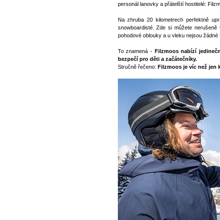
personál lanovky a přátelští hostitelé: Fil
Na zhruba 20 kilometrech perfektně upr
snowboardisté. Zde si můžete nerušeně 
pohodové oblouky a u vleku nejsou žádné f
To znamená -
Filzmoos nabízí jedinečn
bezpečí pro děti a začátečníky.
Stručně řečeno:
Filzmoos je víc než jen 