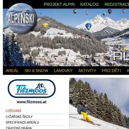
PROJEKT ALPIN
KATALOG
REGISTRAC
FI
AREÁL
SKI & SNOW
LANOVKY
AKTIVITY
PRO DĚTI
A
LYŽOVÁNÍ
LYŽAŘSKÉ ŠKOLY
SPECIFIKACE AREÁLU
ZÁVODNÍ DRÁHA