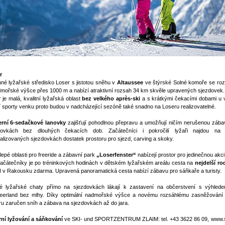
r
né lyžařské středisko Loser s jistotou sněhu v
Altaussee
ve štýrské Solné komoře se roz
mořské výšce přes 1000 m a nabízí atraktivní rozsah 34 km skvěle upravených sjezdovek.
 je malá, kvalitní lyžařská oblast
bez velkého après-ski
a s krátkými čekacími dobami u v
 sporty venku proto budou v nadcházející sezóně také snadno na Loseru realizovatelné.
rní 6-sedačkové lanovky
zajišťují pohodlnou přepravu a umožňují ničím nerušenou zába
dovkách bez dlouhých čekacích dob. Začátečníci i pokročilí lyžaři najdou na
alizovaných sjezdovkách dostatek prostoru pro sjezd, carving a skoky.
lepé oblasti pro freeride a zábavní park
„Loserfenster“
nabízejí prostor pro jedinečnou akci
ačátečníky je po tréninkových hodinách v dětském lyžařském areálu cesta na
nejdelší ro
d
v Rakousku zdarma. Upravená panoramatická cesta nabízí zábavu pro sáňkaře a turisty.
né lyžařské chaty přímo na sjezdovkách lákají k zastavení na občerstvení s výhled
eerland bez mlhy. Díky optimální nadmořské výšce a novému rozsáhlému zasněžování 
u zaručen sníh a zábava na sjezdovkách až do jara.
rní lyžování a sáňkování
ve SKI- und SPORTZENTRUM ZLAIM: tel. +43 3622 86 09, www.ski