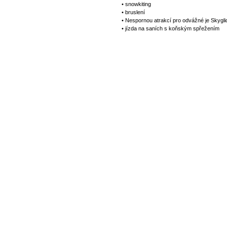
• snowkiting
• bruslení
• Nespornou atrakcí pro odvážné je Skyg
• jízda na saních s koňským spřežením