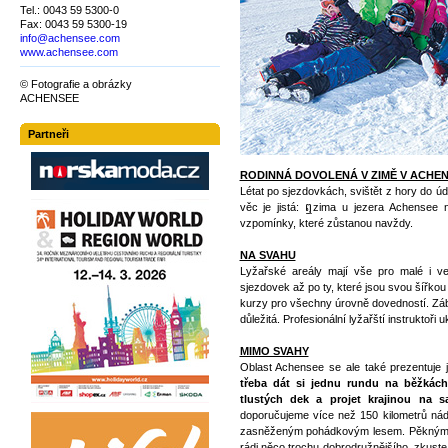
Tel.: 0043 59 5300-0
Fax: 0043 59 5300-19
info@achensee.com
www.achensee.com
© Fotografie a obrázky
ACHENSEE
Partneři
RODINNÁ DOVOLENÁ V ZIMĚ V ACHE
Létat po sjezdovkách, svištět z hory do úd
věc je jistá: ឮzima u jezera Achensee 
vzpomínky, které zůstanou navždy.
NA SVAHU
Lyžařské areály mají vše pro malé i ve
sjezdovek až po ty, které jsou svou šířkou
kurzy pro všechny úrovně dovedností. Záb
důležitá. Profesionální lyžařští instruktoři 
MIMO SVAHY
Oblast Achensee se ale také prezentuje j
třeba dát si jednu rundu na běžkác
tlustých dek a projet krajinou na 
doporučujeme více než 150 kilometrů nádh
zasněženým pohádkovým lesem. Pěkným záž
rádi něco trochu dobrodružnějšího, zkuste