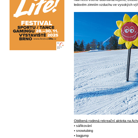
ledovém zimním vzduchu ve vysokých vý
Oblíbená rodinná rekreační aktivita na Ac
• sáňkování
• snowtubing
• bagjump