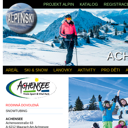
PROJEKT ALPIN
KATALOG
REGISTRAC
AC
AREÁL
SKI & SNOW
LANOVKY
AKTIVITY
PRO DĚTI
A
RODINNÁ DOVOLENÁ
SNOWTUBING
ACHENSEE
Achenseestraße 63
A-6212 Maurach Am Achnesee