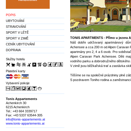
POPIS
UBYTOVÁNÍ
STRAVOVÁNÍ
SPORT V LÉTĚ
TONIS APARTMENTS - Přímo u jezera 
SPORT V ZIMĚ
Náš dobře udržovaný apartmánový dům
CENÍK UBYTOVÁNÍ
Achensee a cca 200 m od Alpen Caravan 
DOPRAVA
apartmány pro 2, 4 a 6 osob. Pro soběstač
Alpen Caravan Park Achensee. Děti maj
Služby hotelu
vodního parku a dobrodružného dětského 
V zimě jsou běžkařská trať a zastávka sk
Platební karty
Těšíme se na společné prázdniny plné zá
S pozdravem Toniho rodina a zaměstnanci
Vybavení pokoje
Tonis Appartements
Achenkirch 30
6215 Achenkirch
Tel.: +43 664 3339717
Fax: +43 5337 63544-305
info@tonis-appartements.at
www.tonis-appartements.at