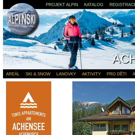
PROJEKT ALPIN
KATALOG
REGISTRAC
AC
AREÁL
SKI & SNOW
LANOVKY
AKTIVITY
PRO DĚTI
A