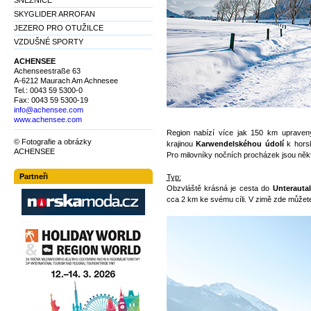
SNĚŽNICE
SKYGLIDER ARROFAN
JEZERO PRO OTUŽILCE
VZDUŠNÉ SPORTY
ACHENSEE
Achenseestraße 63
A-6212 Maurach Am Achnesee
Tel.: 0043 59 5300-0
Fax: 0043 59 5300-19
info@achensee.com
www.achensee.com
Region nabízí více jak 150 km upravený
© Fotografie a obrázky
krajinou
Karwendelskéhou údolí
k hors
ACHENSEE
Pro milovníky nočních procházek jsou někt
Partneři
Typ:
Obzvláště krásná je cesta do
Unterauta
cca 2 km ke svému cíli. V zimě zde můžete