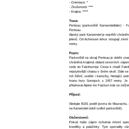
- Orientace: *
- Zkušenosti: ****
- Krajina: *****
Trasa:
Pertisau (parkoviště Karwendeltäler) - F
Pertisau
Alpský park Karwendel je největší chráně
jelenů. Od Achensee lehce stoupají zimní
metry.
Popis:
Parkoviště na okraji Pertisau je dobře z
chráněná krajinná oblasti severních vápenc
vede do Falzthurntal. Cesta k chatě Falz
nejstylovější chatou v širém okolí. Dále 
mít štěstí, uvidíte i kamzíky, hledající 
hranu hory Sonnjoch, s 2457 metry. Je 
přitahovat Alpine Inn Falzturn kde se můžet
Příjezd:
Sledujte B181 podél jezera do Maurachu, 
na Karwendel údolí (velké parkoviště).
Občerstvení:
Pokud máte zájem ochutnat místní specia
knedlíky a palačinky. Tyto speciality v