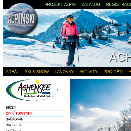
PROJEKT ALPIN
KATALOG
REGISTRAC
AC
AREÁL
SKI & SNOW
LANOVKY
AKTIVITY
PRO DĚTI
A
BĚŽKY
ZIMNÍ TURISTIKA
SÁŇKOVÁNÍ
BRUSLENÍ