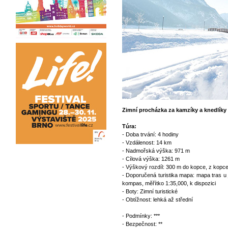
Zimní procházka za kamzíky a knedlíky
Túra:
- Doba trvání: 4 hodiny
- Vzdálenost: 14 km
- Nadmořská výška: 971 m
- Cílová výška: 1261 m
- Výškový rozdíl: 300 m do kopce, z kopc
- Doporučená turistika mapa: mapa tras u
kompas, měřítko 1:35,000, k dispozici
- Boty: Zimní turistické
- Obtížnost: lehká až střední
- Podmínky: ***
- Bezpečnost: **