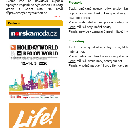
Zveme vás na návštěvu expozic
Freestyle
alpských regionů na výstavách
Holiday
Jízda:
smýkaný oblouk, triky, skoky, jíz
World a Sport Life
. Na nově
připravovaných výstavách se ...
nejlépe snowboardpark, U-rampa, skoky, d
více...
skateboardingu
Prkno:
kratší, délka mezi prsa a bradu, rov
Partneři
Boty:
měkké boty, boční postoj
Fanda:
nejvíce vyznavačů mezi mládeží, 
Freeriding
Jízda:
mimo sjezdovku, volný terén, hlub
oběma styly
Prkno:
délka mezi bradou a očima, prkno m
Boty:
měkké i tvrdé boty, postoj dle bot
Fanda:
vhodný na učení i pro zájemce o alp