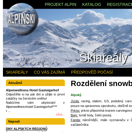
PROJEKT ALPIN
KATALOG
REGISTRAC
Skiareály
SKIAREÁLY
CO VÁS ZAJÍMÁ
PŘEDPOVĚĎ POČASÍ
Rozdělení snow
Aktuálně
Alpenwellness Hotel Gasteigerhof
Odpočiňte si na pár dní a užijte si první
Alpský
zatáčky na čerstvém sněhu!
Jízda:
racing, slalom, GS, podobný carvi
Nabízíme vám ubytování v
pouze na upravenou sjezdovku, obtížně t
Alpenwellnesshotel Gasteigerhof****
Prkno:
prkno připomíná tvarem carvingovou
• ...
více...
Boty:
tvrdé boty, čelní postoj
Fanda:
náročnější, málo vyznavaču v Č
Napsali
začátečníka
DNY ALPSKÝCH REGIONŮ